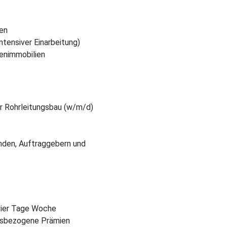
gen
ntensiver Einarbeitung)
genimmobilien
er Rohrleitungsbau (w/m/d)
unden, Auftraggebern und
 vier Tage Woche
ungsbezogene Prämien