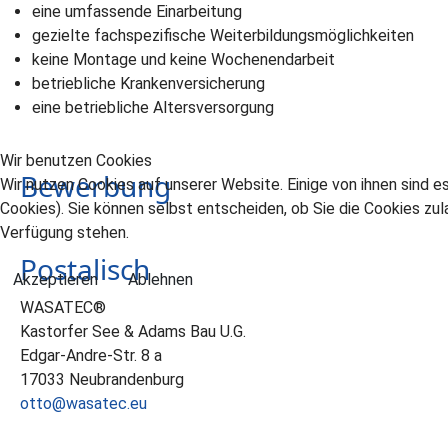
eine umfassende Einarbeitung
gezielte fachspezifische Weiterbildungsmöglichkeiten
keine Montage und keine Wochenendarbeit
betriebliche Krankenversicherung
eine betriebliche Altersversorgung
Wir benutzen Cookies
Bewerbung
Wir nutzen Cookies auf unserer Website. Einige von ihnen sind e
Cookies). Sie können selbst entscheiden, ob Sie die Cookies zul
Verfügung stehen.
Postalisch
Akzeptieren
Ablehnen
WASATEC®
Kastorfer See & Adams Bau U.G.
Edgar-Andre-Str. 8 a
17033 Neubrandenburg
otto@wasatec.eu