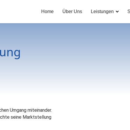
Home
Über Uns
Leistungen
S
zung
ichen Umgang miteinander.
öchte seine Marktstellung