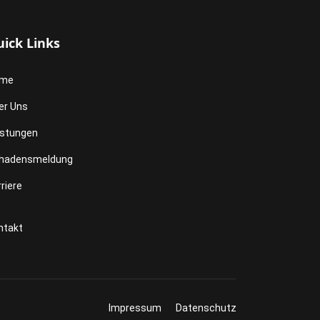
ick Links
me
er Uns
istungen
hadensmeldung
riere
ntakt
Impressum
Datenschutz