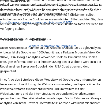
Wir benutzen Cookies
oder die Annahme generell ausschliessen können. Hiermit weisen wir Sie
Wir nutzen Cookies auf unserer Website. Einige von ihnen sind essenziell für
darauf hin, dass die Funktionalität und der Nutzungskomfort ohne Cookies
den Betrieb der Seite, während andere uns helfen, diese Website und die
eingeschränkt werden kann. Mehr dazu finden Sie hier:
Nutzererfahrung zu verbessern (Tracking Cookies). Sie können selbst
entscheiden, ob Sie die Cookies zulassen möchten. Bitte beachten Sie, dass
https://support.google.com/accounts/answer/32050
bei einer Ablehnung womöglich nicht mehr alle Funktionalitäten der Seite zur
Verfügung stehen.
Akzeptieren
Ablehnen
Verwendung von Google Analytics
Weitere Informationen
|
Impressum
Diese Website nutzt Funktionen des Webanalysedienstes Google Analytics.
Anbieter ist die Google Inc. 1600 Amphitheatre Parkway Mountain View, CA
94043, USA. Google Analytics verwendet Cookies. Die durch das Cookie
erzeugten Informationen über Ihre Benutzung dieser Website werden in der
Regel an einen Server von Google in den USA übertragen und dort
gespeichert.
Im Auftrag des Betreibers dieser Website wird Google diese Informationen
benutzen, um Ihre Nutzung der Website auszuwerten, um Reports über die
Websiteaktivitäten zusammenzustellen und um weitere mit der
Websitenutzung und der Internetnutzung verbundene Dienstleistungen
gegenüber dem Websitebetreiber zu erbringen. Die im Rahmen von Google
Analytics von Ihrem Browser übermittelte IP-Adresse wird nicht mit anderen